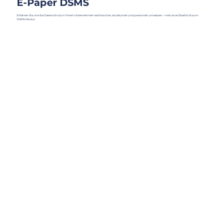
E-Paper DSMS
Erfahren Sie, wie Sie Datenschutz in Ihrem Unternehmen rechtssicher, strukturiert und praxisnah umsetzen – inklusive Überblick zum
DSMS-Modul.
Kostenlos herunterladen