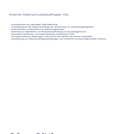
Externer Datenschutzbeauftragter inkl.:
✓
Anmeldung bei der zuständigen Aufsichtsbehörde
✓
Unterstützung bei der Erstellung & Pflege der Verzeichnisse von Verarbeitungstätigkeiten
✓
Kommunikation mit Betroffenen & Datenschutzbehörden
✓
Erstellung von Arbeitshilfen zur Mitarbeiterverpflichtung auf das Datengeheimnis
✓
Beratung zu technischen und organisatorischen Maßnahmen (TOM)
✓
Informationsdienst zu Änderungen in der DSGVO, dem BDSG und weiteren Vorschriften
✓
Durchführung von Datenschutzfolgeabschätzungen nach rechtlichen & sicherheitstechnischen Kriterien