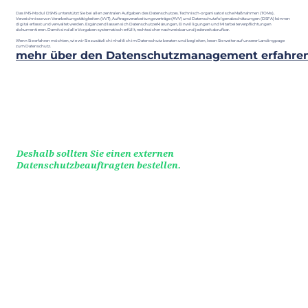
Das IMS-Modul DSMS unterstützt Sie bei allen zentralen Aufgaben des Datenschutzes. Technisch-organisatorische Maßnahmen (TOMs),
Verzeichnisse von Verarbeitungstätigkeiten (VVT), Auftragsverarbeitungsverträge (AVV) und Datenschutzfolgenabschätzungen (DSFA) können
digital erfasst und verwaltet werden. Ergänzend lassen sich Datenschutzerklärungen, Einwilligungen und Mitarbeiterverpflichtungen
dokumentieren. Damit sind alle Vorgaben systematisch erfüllt, rechtssicher nachweisbar und jederzeit abrufbar.
Wenn Sie erfahren möchten, wie wir Sie zusätzlich inhaltlich im Datenschutz beraten und begleiten, lesen Sie weiter auf unserer Landingpage
zum Datenschutz.
mehr über den Datenschutzmanagement erfahre
Deshalb sollten Sie einen externen
Datenschutzbeauftragten bestellen.