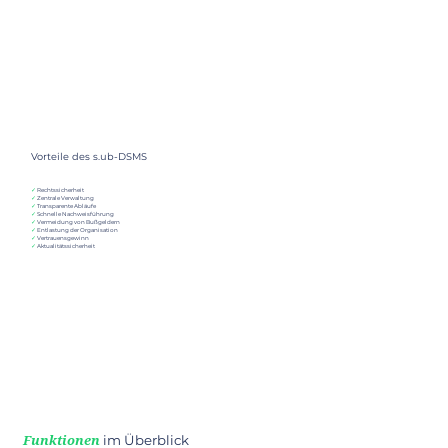
Vorteile des s.ub-DSMS
✓
Rechtssicherheit
✓
Zentrale Verwaltung
✓
Transparente Abläufe
✓
Schnelle Nachweisführung
✓
Vermeidung von Bußgeldern
✓
Entlastung der Organisation
✓
Vertrauensgewinn
✓
Aktualitätssicherheit
im Überblick
Funktionen